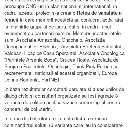
preocupa ONG-uri in plan national si international, in
cadrul acestui proiect s-a creat o
Retea de sanatate a
in care membrii acesteia au conlucrat activ, atat
femeii
la intalnirile grupului de lucru, cat si in cadrul unui
eveniment cu parteneri externi. Membrii acestei retele
sunt: Asociatia Amazonia, Oncohelp, Asociatia
Oncopacientilor Pheonix, Asociatia Prietenii Spitalului
Valcean, Hospice Casa Sperantei, Asociatia Oncologica
”Parintele Arsenie Boca”, Crucea Rosie, Asociatia de
Sprijin a Pacientului Oncologic, Think Pink Europe si
reprezentantii nationali ai acestei organizatii, Europa
Donna Romania, PartNET.
In baza rezultatelor cercetarii derulate si a sesiunilor de
dialog civic si consultari organizate au fost agreate 3
variante de politica publica vizand screening-ul pentru
cancerul de col uterin.
In urma dezbaterilor a rezumat o lista restransa
continand trei solutii (3 variante care iau in considerare