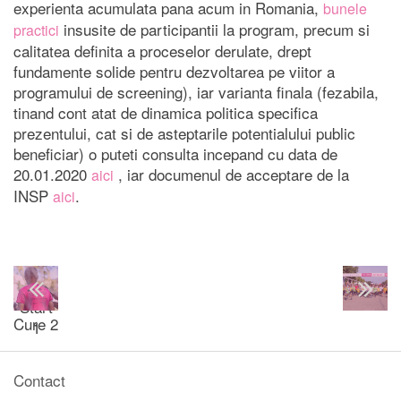
experienta acumulata pana acum in Romania,
bunele
insusite de participantii la program, precum si
practici
calitatea definita a proceselor derulate, drept
fundamente solide pentru dezvoltarea pe viitor a
programului de screening), iar varianta finala (fezabila,
tinand cont atat de dinamica politica specifica
prezentului, cat si de asteptarile potentialului public
beneficiar) o puteti consulta incepand cu data de
20.01.2020
, iar documenul de acceptare de la
aici
INSP
.
aici
Race
for the
Start
Cure 2
1
Contact