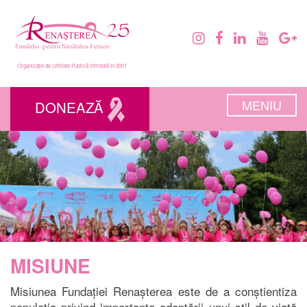
Organizație de Utilitate Publică înființată în 2001
MENIU
DONEAZĂ
MISIUNE
Misiunea Fundației Renașterea este de a conștientiza
populația privind importanţa adoptării unui stil de viață