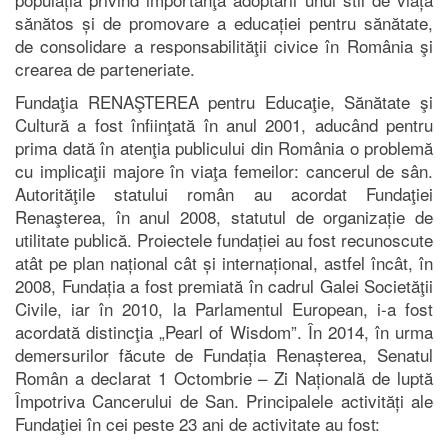
sănătos și de promovare a educației pentru sănătate,
de consolidare a responsabilităţii civice în România şi
crearea de parteneriate.
Fundaţia RENAŞTEREA pentru Educaţie, Sănătate şi
Cultură a fost înfiinţată în anul 2001, aducând pentru
prima dată în atenţia publicului din România o problemă
cu implicaţii majore în viaţa femeilor: cancerul de sân.
Autorităţile statului român au acordat Fundaţiei
Renaşterea, în anul 2008, statutul de organizație de
utilitate publică. Proiectele fundației au fost recunoscute
atât pe plan național cât și internațional, astfel încât, în
2008, Fundația a fost premiată în cadrul Galei Societăţii
Civile, iar în 2010, la Parlamentul European, i-a fost
acordată distincţia „Pearl of Wisdom”. În 2014, în urma
demersurilor făcute de Fundația Renașterea, Senatul
Român a declarat 1 Octombrie – Zi Națională de luptă
Împotriva Cancerului de San. Principalele activități ale
Fundaţiei în cei peste 23 ani de activitate au fost: