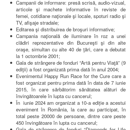
Campanii de informare: presă scrisă, audio-vizual,
articole şi machete informative în reviste de
femei, cotidiane naţionale şi locale, spoturi radio şi
TV, afişaje stradale;
Editarea şi distribuirea de broşuri informative;
Campania naţională de iluminare în roz a unei
clădiri reprezentative din Bucureşti şi din alte
oraşe, simultan cu alte 40 de ţări, care a debutat
la 1 octombrie 2001;
Gala de strângere de fonduri “Artă pentru Viaţă” (9
ediţii) a fost organizată prima dată în anul 2004;
Evenimentul Happy Run Race for the Cure care a
fost organizat pentru prima dată în data de 7 iunie
2015, în care sărbătorim sănătatea alături de
învingătoarele în lupta cu cancerul;
În iunie 2024 am organizat a 10-a ediție a acestui
eveniment în România, la care au participat, în
total peste 20000 de persoane, dintre care peste
450 învingătoare în lupta cu cancerul;
Gala de strângere de fonduri “Diamonds for Life