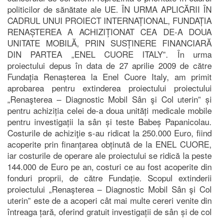
politicilor de sănătate ale UE. ÎN URMA APLICĂRII ÎN
CADRUL UNUI PROIECT INTERNAȚIONAL, FUNDAȚIA
RENAȘTEREA A ACHIZIȚIONAT CEA DE-A DOUA
UNITATE MOBILĂ, PRIN SUSȚINERE FINANCIARĂ
DIN PARTEA „ENEL CUORE ITALY”. În urma
proiectului depus în data de 27 aprilie 2009 de către
Fundația Renașterea la Enel Cuore Italy, am primit
aprobarea pentru extinderea proiectului proiectului
„Renaşterea – Diagnostic Mobil Sân şi Col uterin” și
pentru achiziția celei de-a doua unități medicale mobile
pentru investigații la sân și teste Babeș Papanicolau.
Costurile de achiziţie s-au ridicat la 250.000 Euro, fiind
acoperite prin finanțarea obținută de la ENEL CUORE,
iar costurile de operare ale proiectului se ridică la peste
144.000 de Euro pe an, costuri ce au fost acoperite din
fonduri proprii, de către Fundație. Scopul extinderii
proiectului „Renaşterea – Diagnostic Mobil Sân şi Col
uterin” este de a acoperi cât mai multe cereri venite din
întreaga țară, oferind gratuit investigații de sân și de col