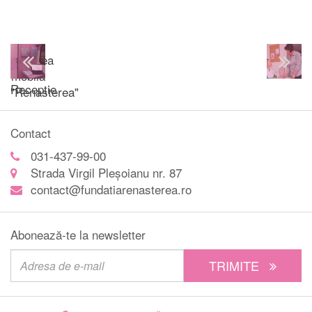
Unitatea
mobila
Receptie
"Renasterea"
Contact
031-437-99-00
Strada Virgil Pleșoianu nr. 87
contact@fundatiarenasterea.ro
Abonează-te la newsletter
TRIMITE