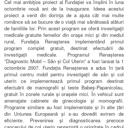
Cel mai ambiţios proiect al Fundaţiei va împlini în luna
octombrie nouă ani de la inaugurare. Ideea acestui
proiect a venit din dorinţa de a ajuta cât mai multe
românce să se bucure de o viaţă mai sănătoasă alături
de familiile lor. Prin acest program se oferă investigaţii
medicale gratuite femeilor din oraşe mici şi din mediul
rural, Fundaţia Renaşterea implementând primul
program complet gratuit, destinat efectuării de
investigații medicale. Programul Renașterea
”Diagnostic Mobil – Sân și Col Uterin” a fost lansat la 1
octombrie 2007. Fundația Renașterea a adus în țară
primul centru mobil pentru investigații de sân și col
uterin ce implementează primul program destinat
efectuării de mamografii și teste Babeș-Papanicolau,
gratuit în zonele rurale și orașele mici. În vehicul sunt
amenajate cabinete de ginecologie și momografii.
Programe similare au fost implementate și în alte țări
din Uniunea Europeană și s-au dovedit extrem de
eficiente. Prevenirea și diagnosticarea precoce
cancerului de col uterin reprezintă o prioritate în cadrul