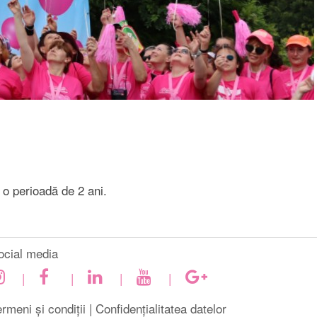
u o perioadă de 2 ani.
ocial media
|
|
|
|
rmeni și condiții |
Confidențialitatea datelor