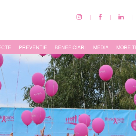
|
|
|
ECTE
PREVENȚIE
BENEFICIARI
MEDIA
MORE T