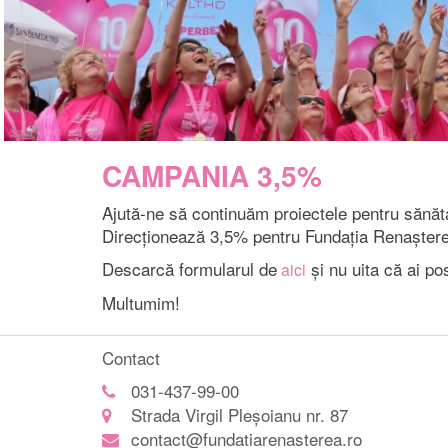
CAMPANIA 3,5%
Ajută-ne să continuăm proiectele pentru sănăt
Direcționează 3,5% pentru Fundația Renaștere
Descarcă formularul de
și nu uita că ai po
aici
Multumim!
Contact
031-437-99-00
Strada Virgil Pleșoianu nr. 87
contact@fundatiarenasterea.ro