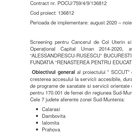
Contract nr. POCU/759/4/9/136812
Cod proiect: 136812
Perioada de implementare: august 2020 – noi
Screening pentru Cancerul de Col Uterin s
Operațional Capital Uman 2014-2020
“ALESSANDRESCU-RUSESCU” BUCURESTI, în
FUNDATIA “RENASTEREA PENTRU EDUCATIE
al proiectului ” SCCUT” e
Obiectivul general
cresterea accesului la servicii accesibile, dura
de programe de sanatate si servicii orientate 
pentru 170.001 de femei din regiunea Sud-Munte
Cele 7 judete aferente zonei Sud-Muntenia:
Calarasi
Dambovita
Ialomita
Prahova