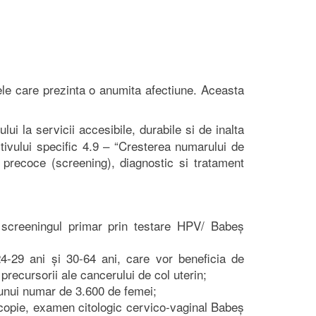
le care prezinta o anumita afectiune. Aceasta
ui la servicii accesibile, durabile si de inalta
ctivului specific 4.9 – “Cresterea numarului de
 precoce (screening), diagnostic si tratament
a screeningul primar prin testare HPV/ Babeș
4-29 ani și 30-64 ani, care vor beneficia de
precursorii ale cancerului de col uterin;
 a unui numar de 3.600 de femei;
oscopie, examen citologic cervico-vaginal Babeș