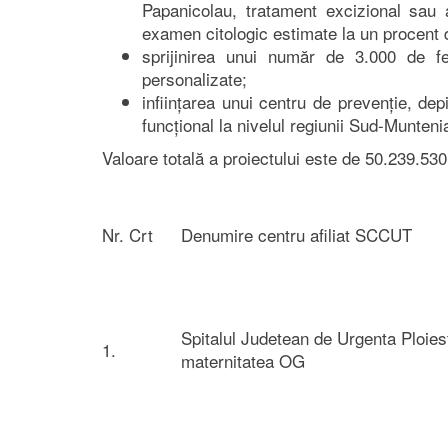
Papanicolau, tratament excizional sau a
examen citologic estimate la un procent d
sprijinirea unui număr de 3.000 de fem
personalizate;
inființarea unui centru de prevenție, dep
funcțional la nivelul regiunii Sud-Munteni
Valoare totală a proiectului este de 50.239.53
Nr. Crt
Denumire centru afiliat SCCUT
Spitalul Judetean de Urgenta Ploiest
1.
maternitatea OG