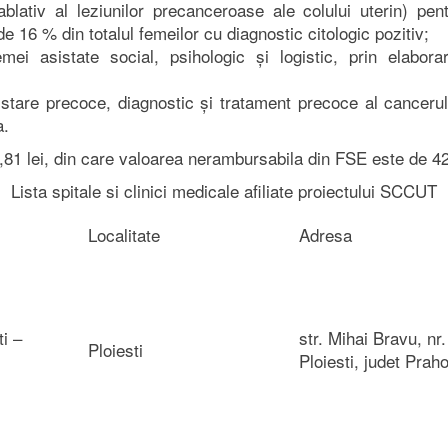
blativ al leziunilor precanceroase ale colului uterin) pent
e 16 % din totalul femeilor cu diagnostic citologic pozitiv;
ei asistate social, psihologic și logistic, prin elabora
istare precoce, diagnostic și tratament precoce al cancerului
a.
0,81 lei, din care valoarea nerambursabila din FSE este de 42
Lista spitale si clinici medicale afiliate proiectului SCCUT
Localitate
Adresa
i –
str. Mihai Bravu, nr.
Ploiesti
Ploiesti, judet Prah