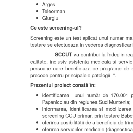
Arges
Teleorman
Giurgiu
Ce este screening-ul?
Screening este un test aplicat unui numar ma
testare se efectueaza in vederea diagnosticari
va contribui la îndeplinire
SCCUT
calitate, inclusiv asistenta medicala si servi
persoane care beneficiaza de programe de san
precoce pentru principalele patologii ”.
Prezentul proiect constă în:
identificarea unui număr de 170.001 pe
Papanicolau din regiunea Sud Muntenia;
informarea, identificarea si mobilizar
screening CCU primar, prin testare Babeș 
oferirea posibilității de a beneficia de t
oferirea serviciilor medicale (diagnostic