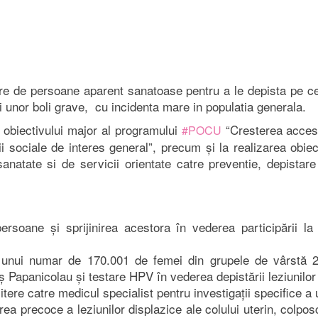
re de persoane aparent sanatoase pentru a le depista pe ce
i unor boli grave, cu incidenta mare in populatia generala.
a obiectivului major al programului
“Cresterea accesul
#POCU
cii sociale de interes general”, precum și la realizarea obie
atate si de servicii orientate catre preventie, depistare
rsoane și sprijinirea acestora în vederea participării l
ea unui numar de 170.001 de femei din grupele de vârstă 2
Papanicolau și testare HPV în vederea depistării leziunilor 
rimitere catre medicul specialist pentru investigații specifice
area precoce a leziunilor displazice ale colului uterin, colp