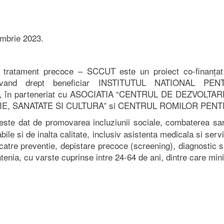
embrie 2023.
i tratament precoce – SCCUT este un proiect co-finanțat
, avand drept beneficiar INSTITUTUL NATIONAL 
 parteneriat cu ASOCIATIA “CENTRUL DE DEZVOLTARE
, SANATATE SI CULTURA” si CENTRUL ROMILOR PENTR
ste dat de promovarea incluziunii sociale, combaterea sara
bile si de inalta calitate, inclusiv asistenta medicala si serv
catre preventie, depistare precoce (screening), diagnostic s
nia, cu varste cuprinse intre 24-64 de ani, dintre care mini