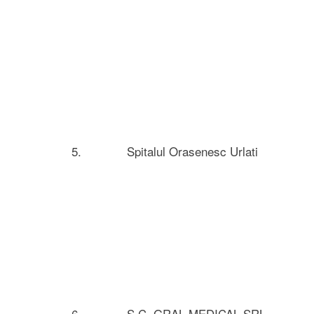
5.
Spitalul Orasenesc Urlati
6.
S.C. GRAL MEDICAL SRL