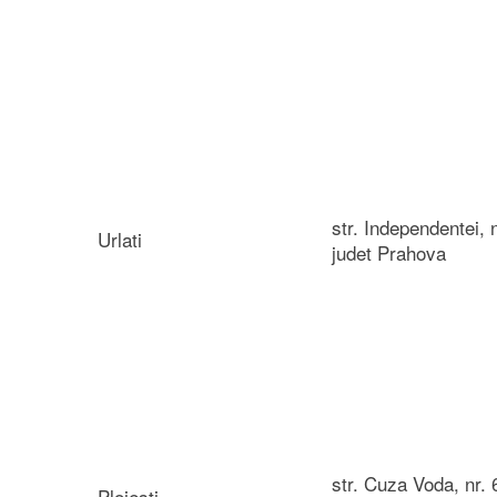
str. Independentei, n
Urlati
judet Prahova
str. Cuza Voda, nr. 6
Ploiesti