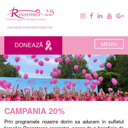
Organizație de Utilitate Publică înființată în 2001
MENIU
DONEAZĂ
CAMPANIA 20%
Prin programele noastre dorim sa aducem in sufletul
femeilor Renasterea sperantei, sansa de a beneficia de