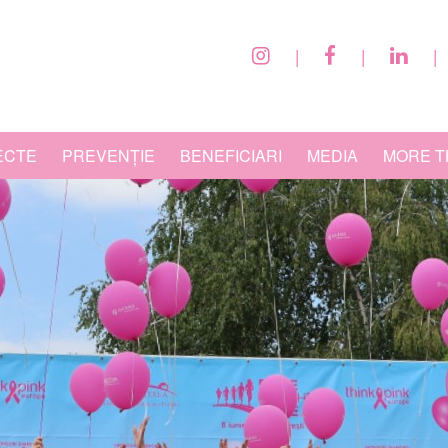
|
|
|
ECTE
PREVENȚIE
BENEFICIARI
MEDIA
MORE T