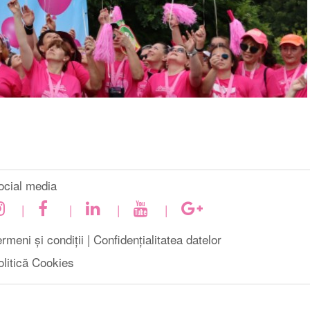
ocial media
|
|
|
|
rmeni și condiții |
Confidențialitatea datelor
olitică Cookies