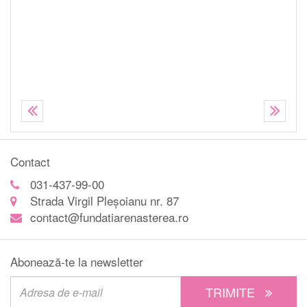
intr
ntru
radi
stad
tru
excl
inat
rest
radi
Contact
031-437-99-00
Strada Virgil Pleșoianu nr. 87
contact@fundatiarenasterea.ro
Abonează-te la newsletter
TRIMITE