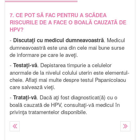
7. CE POT SĂ FAC PENTRU A SCĂDEA
1. 
RISCURILE DE A FACE O BOALĂ CAUZATĂ DE
DI
HPV?
Tra
-
. Medicul
Discutaţi cu medicul dumneavoastră
rad
dumneavoastră este una din cele mai bune surse
Trat
de informare pe care le aveţi.
l in
cons
-
. Depistarea timpurie a celulelor
Testaţi-vă
situ
(se
anormale de la nivelul colului uterin este elementul-
hist
cheie. Aflaţi mai multe despre testul Papanicolaou
rez
care salvează vieţi.
limf
limf
-
. Dacă aţi fost diagnosticat(ă) cu o
Trataţi-vă
ză,
Rad
boală cauzată de HPV, consultaţi-vă medicul în
fiin
privinţa tratamentelor disponibile.
u
post
e de
foto
a
tele