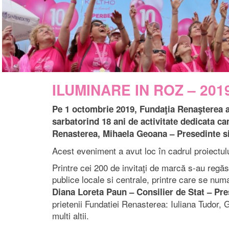
ILUMINARE IN ROZ – 201
Pe 1 octombrie 2019, Fundaţia Renaşterea a 
sarbatorind 18 ani de activitate dedicata 
Renasterea, Mihaela Geoana – Presedinte si
Acest eveniment a avut loc în cadrul proiec
Printre cei 200 de invitaţi de marcă s-au regăsi
publice locale si centrale, printre care se num
Diana Loreta Paun – Consilier de Stat – Pr
prietenii Fundatiei Renasterea: Iuliana Tudor, 
multi altii.