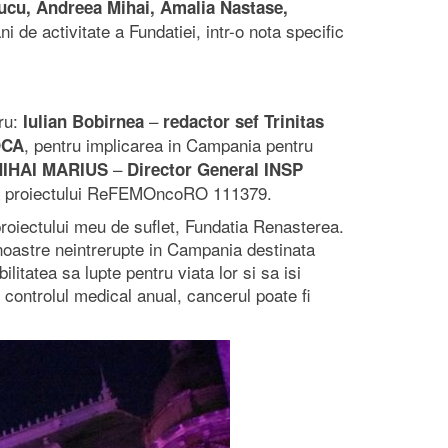
ucu, Andreea Mihai, Amalia Nastase,
i de activitate a Fundatiei, intr-o nota specific
tru:
–
Iulian Bobirnea
redactor sef Trinitas
, pentru implicarea in Campania pentru
OCA
–
MIHAI MARIUS
Director General INSP
rea proiectului ReFEMOncoRO 111379.
proiectului meu de suflet, Fundatia Renasterea.
 noastre neintrerupte in Campania destinata
tatea sa lupte pentru viata lor si sa isi
controlul medical anual, cancerul poate fi