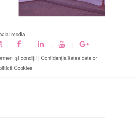
ocial media
|
|
|
|
rmeni și condiții |
Confidențialitatea datelor
olitică Cookies