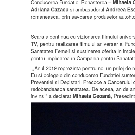
Conducerea Fundatiei Renasterea –
Mihaela 
si ambasadorul
Adriana Cazacu
Andreea Es
romaneasca, prin savoarea produselor autohtone
Seara a continua cu vizionarea filmului anive
, pentru realizarea filmului aniversar al Fu
TV
Sanatatea Femeii si sustinerea oferita in i
pentru implicarea in Campania pentru Sanata
„Anul 2019 reprezinta pentru noi un prilej de m
Eu si colegele din conducerea Fundatiei suntem
Preventiei si Depistarii Precoce a Cancerului d
redobandeasca sanatatea. De aceea, an de an, p
invins ” a declarat
Presedint
Mihaela Geoană,