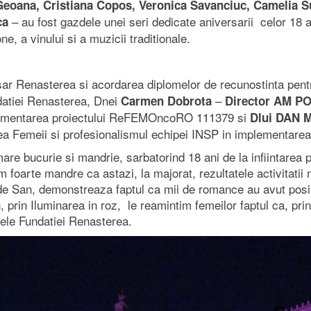
Geoana, Cristiana Copos, Veronica Savanciuc, Camelia S
– au fost gazdele unei seri dedicate aniversarii celor 18 an
ca
, a vinului si a muzicii traditionale.
rsar Renasterea si acordarea diplomelor de recunostinta pen
ndatiei Renasterea, Dnei
–
Carmen Dobrota
Director AM P
mplementarea proiectului ReFEMOncoRO 111379 si
Dlui DAN 
tea Femeii si profesionalismul echipei INSP in implementa
are bucurie si mandrie, sarbatorind 18 ani de la infiintarea 
 foarte mandre ca astazi, la majorat, rezultatele activitatii
e San, demonstreaza faptul ca mii de romance au avut posibili
rin Iluminarea in roz, le reamintim femeilor faptul ca, prin 
ele Fundatiei Renasterea.