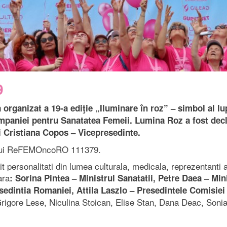
9
organizat a 19-a ediţie „Iluminare în roz” – simbol al lu
campaniei pentru Sanatatea Femeii. Lumina Roz a fost dec
 Cristiana Copos – Vicepresedinte.
tului ReFEMOncoRO 111379.
t personalitati din lumea culturala, medicala, reprezentanti ai 
ara
: Sorina Pintea – Ministrul Sanatatii, Petre Daea – Mini
esedintia Romaniei, Attila Laszlo – Presedintele Comisie
Grigore Lese, Niculina Stoican, Elise Stan, Dana Deac, Sonia 