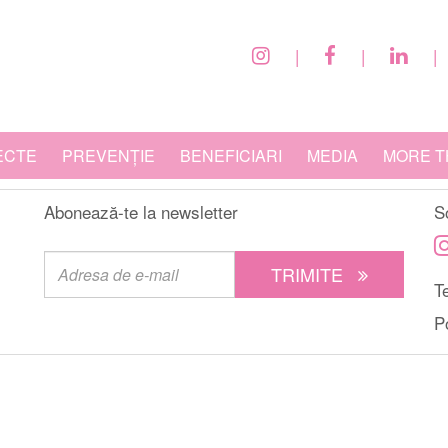
|
|
|
ECTE
PREVENȚIE
BENEFICIARI
MEDIA
MORE T
Abonează-te la newsletter
S
TRIMITE
Te
P