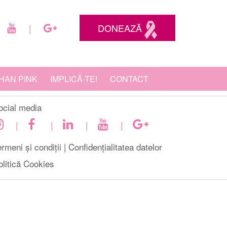
DONEAZĂ
|
HAN PINK
IMPLICĂ-TE!
CONTACT
ocial media
|
|
|
|
rmeni și condiții |
Confidențialitatea datelor
olitică Cookies