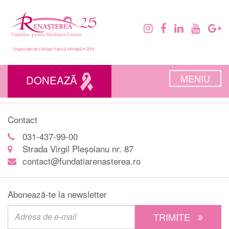
Organizație de Utilitate Publică înființată în 2001
MENIU
DONEAZĂ
Contact
031-437-99-00
Strada Virgil Pleșoianu nr. 87
contact@fundatiarenasterea.ro
Abonează-te la newsletter
TRIMITE