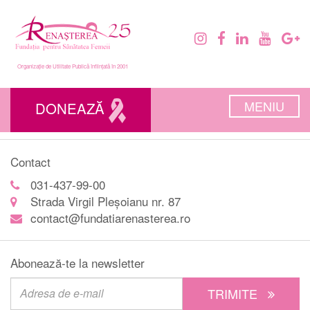
Organizație de Utilitate Publică înființată în 2001
MENIU
DONEAZĂ
Contact
031-437-99-00
Strada Virgil Pleșoianu nr. 87
contact@fundatiarenasterea.ro
Abonează-te la newsletter
TRIMITE