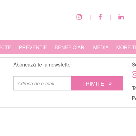
|
|
|
ECTE
PREVENȚIE
BENEFICIARI
MEDIA
MORE T
Abonează-te la newsletter
S
TRIMITE
Te
P