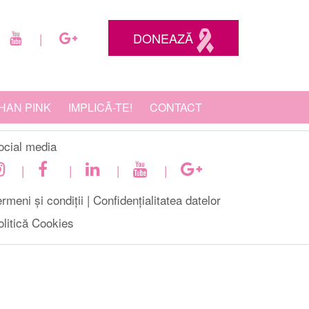
DONEAZĂ
|
HAN PINK
IMPLICĂ-TE!
CONTACT
ocial media
|
|
|
|
rmeni și condiții |
Confidențialitatea datelor
olitică Cookies