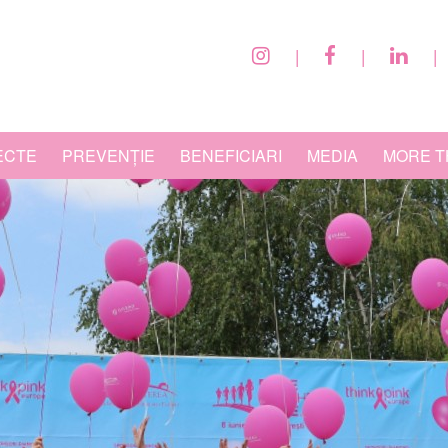
|
|
|
ECTE
PREVENȚIE
BENEFICIARI
MEDIA
MORE T