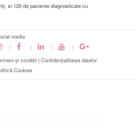
ți, si 120 de paciente diagnosticate cu
ocial media
|
|
|
|
rmeni și condiții |
Confidențialitatea datelor
olitică Cookies