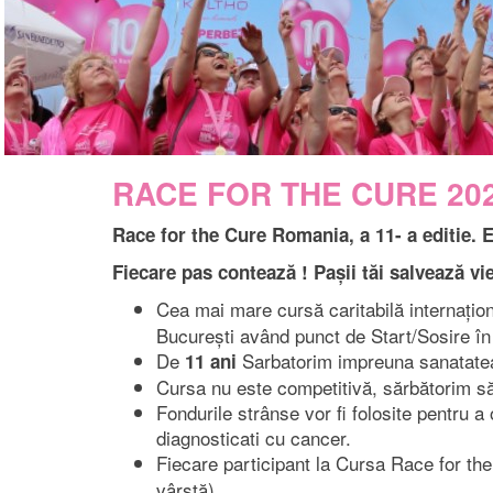
RACE FOR THE CURE 20
Race for the Cure Romania, a 11- a editie.
Fiecare pas contează ! Pașii tăi salvează vie
Cea mai mare cursă caritabilă internațion
București având punct de Start/Sosire în 
De
Sarbatorim impreuna sanatatea 
11 ani
Cursa nu este competitivă, sărbătorim săn
Fondurile strânse vor fi folosite pentru a 
diagnosticati cu cancer.
Fiecare participant la Cursa Race for the 
vârstă)