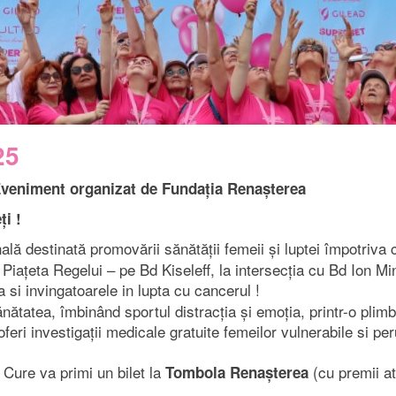
25
 Eveniment organizat de Fundația Renașterea
ți !
ală destinată promovării sănătății femeii și luptei împotriv
Piațeta Regelui – pe Bd Kiseleff, la intersecția cu Bd Ion M
si invingatoarele in lupta cu cancerul !
ătatea, îmbinând sportul distracția și emoția, printr-o plim
oferi investigații medicale gratuite femeilor vulnerabile si per
Cure va primi un bilet la
(cu premii at
Tombola Renașterea