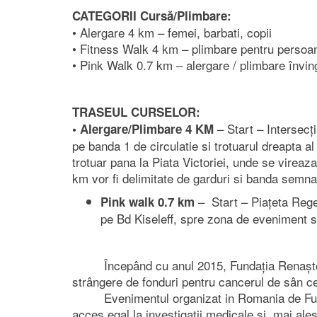
CATEGORII Cursă/Plimbare:
• Alergare 4 km – femei, barbati, copii
• Fitness Walk 4 km – plimbare pentru persoan
• Pink Walk 0.7 km – alergare / plimbare învin
TRASEUL CURSELOR:
– Start – Intersecț
• Alergare/Plimbare 4 KM
pe banda 1 de circulatie si trotuarul dreapta 
trotuar pana la Piata Victoriei, unde se virea
km vor fi delimitate de garduri si banda semna
– Start – Piațeta Regel
Pink walk 0.7 km
pe Bd Kiseleff, spre zona de eveniment s
Începând cu anul 2015, Fundația Renașterea 
strângere de fonduri pentru cancerul de sân ce
Evenimentul organizat in Romania de Fundati
acces egal la investigații medicale și, mai a