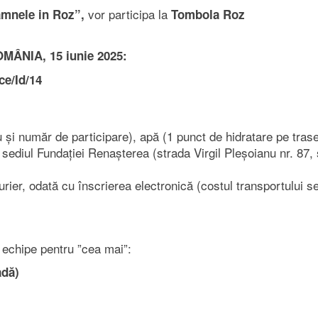
vor participa la
mnele in Roz”,
Tombola Roz
ÂNIA, 15 iunie 2025:
ce/Id/14
u și număr de participare), apă (1 punct de hidratare pe trase
 la sediul Fundației Renașterea (strada Virgil Pleșoianu nr. 87
curier, odată cu înscrierea electronică (costul transportului se
e echipe pentru ”cea mai”:
adă)