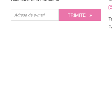
TRIMITE
Te
P