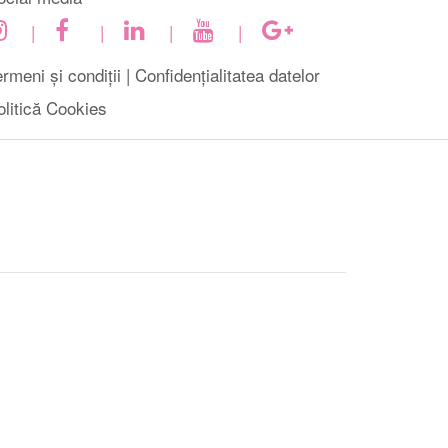
|
|
|
|
rmeni și condiții |
Confidențialitatea datelor
olitică Cookies