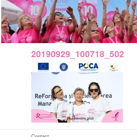
20190929_100718_502
Contact