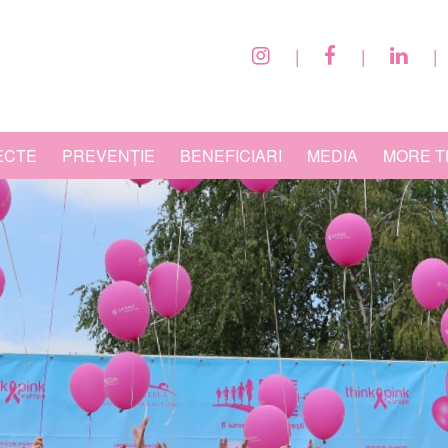
|
|
|
ECTE
PREVENȚIE
BENEFICIARI
MEDIA
MORE T