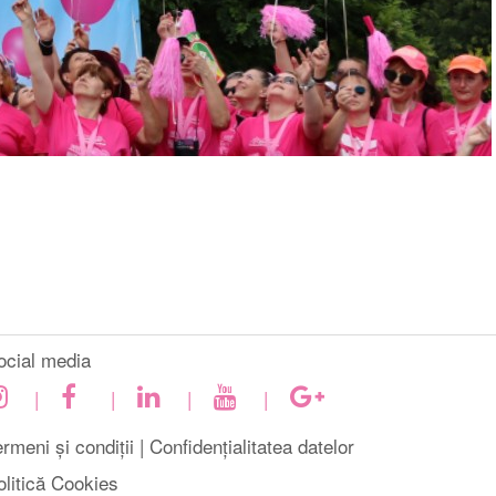
ocial media
|
|
|
|
rmeni și condiții |
Confidențialitatea datelor
olitică Cookies