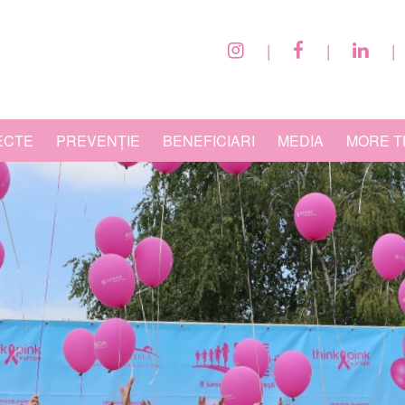
|
|
|
ECTE
PREVENȚIE
BENEFICIARI
MEDIA
MORE T