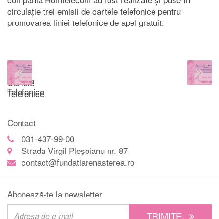
circulație trei emisii de cartele telefonice pentru
promovarea liniei telefonice de apel gratuit.
Cartele
Cartele
Telefonice
Telefonice
Contact
031-437-99-00
Strada Virgil Pleșoianu nr. 87
contact@fundatiarenasterea.ro
Abonează-te la newsletter
TRIMITE