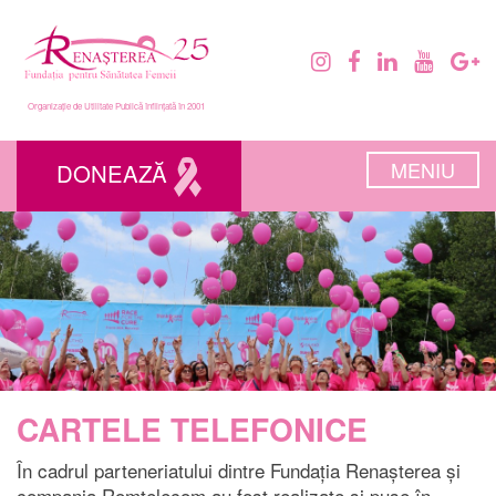
Organizație de Utilitate Publică înființată în 2001
MENIU
DONEAZĂ
CARTELE TELEFONICE
În cadrul parteneriatului dintre Fundația Renașterea și
compania Romtelecom au fost realizate și puse în