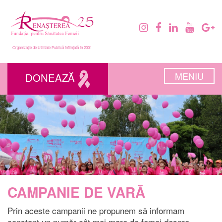
Organizație de Utilitate Publică înființată în 2001
MENIU
DONEAZĂ
CAMPANIE DE VARĂ
Prin aceste campanii ne propunem să informam
constant un număr cât mai mare de femei despre