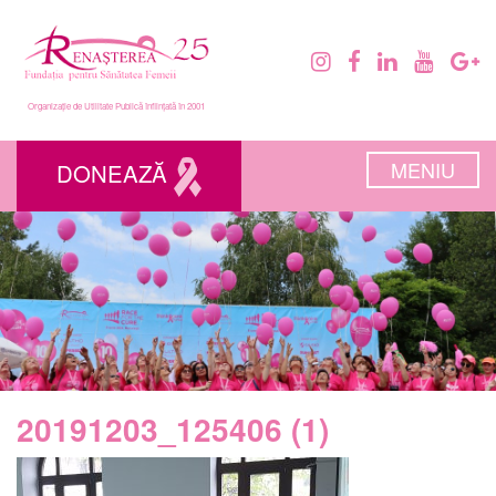
Organizație de Utilitate Publică înființată în 2001
MENIU
DONEAZĂ
20191203_125406 (1)