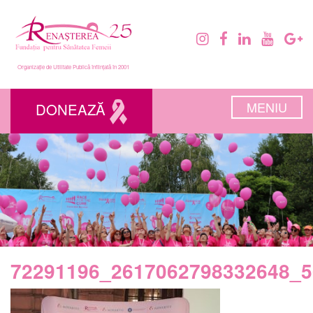
Organizație de Utilitate Publică înființată în 2001
MENIU
DONEAZĂ
72291196_2617062798332648_