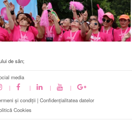
ului de sân;
ocial media
|
|
|
|
rmeni și condiții |
Confidențialitatea datelor
olitică Cookies