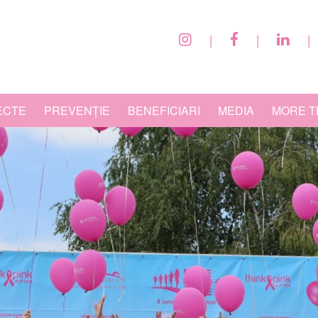
|
|
|
ECTE
PREVENȚIE
BENEFICIARI
MEDIA
MORE T