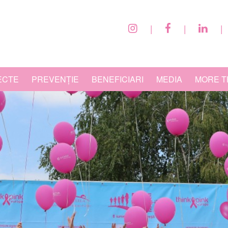
|
|
|
ECTE
PREVENȚIE
BENEFICIARI
MEDIA
MORE T