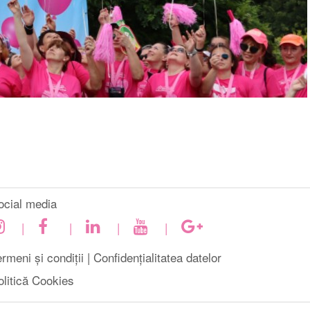
ocial media
|
|
|
|
rmeni și condiții |
Confidențialitatea datelor
olitică Cookies