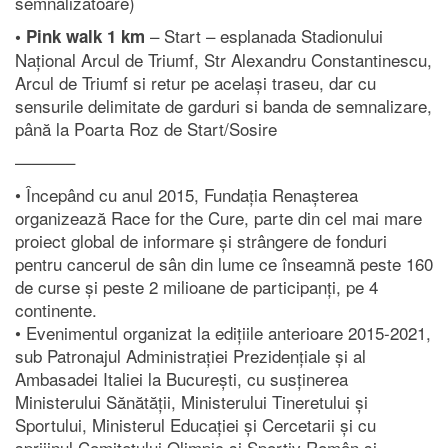
semnalizatoare)
– Start – esplanada Stadionului
• Pink walk 1 km
Național Arcul de Triumf, Str Alexandru Constantinescu,
Arcul de Triumf si retur pe același traseu, dar cu
sensurile delimitate de garduri si banda de semnalizare,
până la Poarta Roz de Start/Sosire
———–
• Începând cu anul 2015, Fundația Renașterea
organizează Race for the Cure, parte din cel mai mare
proiect global de informare și strângere de fonduri
pentru cancerul de sân din lume ce înseamnă peste 160
de curse și peste 2 milioane de participanți, pe 4
continente.
• Evenimentul organizat la edițiile anterioare 2015-2021,
sub Patronajul Administrației Prezidențiale și al
Ambasadei Italiei la București, cu susținerea
Ministerului Sănătății, Ministerului Tineretului și
Sportului, Ministerul Educației și Cercetarii și cu
sprijinul Comitetului Olimpic și Sportiv Român și