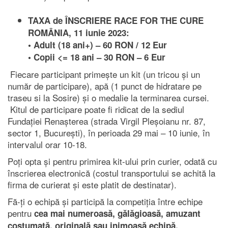
TAXA de ÎNSCRIERE RACE FOR THE CURE
ROMÂNIA, 11 iunie 2023:
• Adult (18 ani+) – 60 RON / 12 Eur
• Copii <= 18 ani – 30 RON – 6 Eur
Fiecare participant primește un kit (un tricou și un
număr de participare), apă (1 punct de hidratare pe
traseu si la Sosire) și o medalie la terminarea cursei.
Kitul de participare poate fi ridicat de la sediul
Fundației Renașterea (strada Virgil Pleșoianu nr. 87,
sector 1, București), în perioada 29 mai – 10 iunie, în
intervalul orar 10-18.
Poți opta și pentru primirea kit-ului prin curier, odată cu
înscrierea electronică (costul transportului se achită la
firma de curierat și este platit de destinatar).
Fă-ți o echipă și participă la competiția între echipe
pentru
cea mai numeroasă, gălăgioasă, amuzant
costumată, originală sau inimoasă echipă.