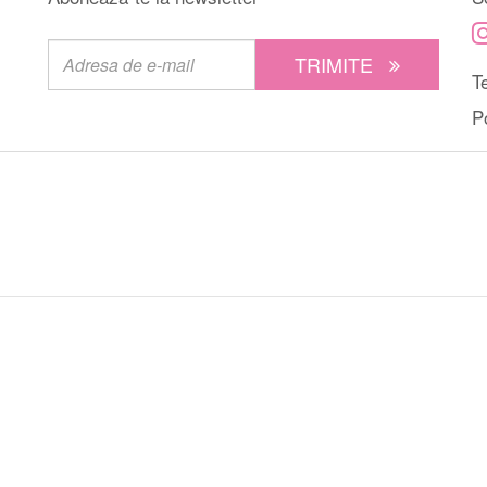
TRIMITE
Te
P