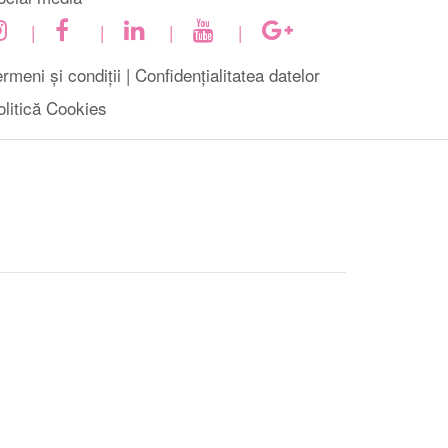
|
|
|
|
rmeni și condiții |
Confidențialitatea datelor
olitică Cookies