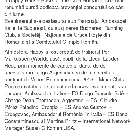
renumită cursă dedicată prevenției cancerului de sân
din lume.
Evenimentul s-a desfășurat sub Patronajul Ambasadei
Italiei la București, cu susținerea Bucharest Running
Club, a Societății Naționale de Cruce Roșie din
România și a Comitetului Olimpic Român.
Atmosfera Happy a fost creată de trainerul Per
Markussen (Worldclass), copiii de la Liceul Lauder –
Reut, prin momente de cântec și dans, de doi
specialiști în Tango Argentinian și de minirecitalul
susținut de Vocea României ediția 2013 – Mihai Chițu.
Printre invitații din străinătate la acest eveniment, s-au
numărat Ambasadorii Italiei – ES Diego Brasioli, SUA –
Charge Dean Thompson, Argentinei – ES. Claudio
Pérez Paladino, Croației – ES Andrea Gustovi –
Ercegovac, Ambasadorul României în Italia – ES Dana
Constantinescu și Martina Prinz – International Network
Manager Susan G Komen USA.