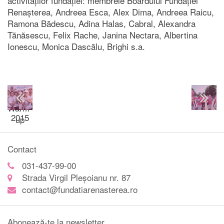
activităților fundației: membrele Boardului Fundației
Renașterea, Andreea Esca, Alex Dima, Andreea Raicu,
Ramona Bădescu, Adina Halas, Cabral, Alexandra
Tănăsescu, Felix Rache, Janina Nectara, Albertina
Ionescu, Monica Dascălu, Brighi s.a.
Happy
Run
Warm-
2015
up
Contact
031-437-99-00
Strada Virgil Pleșoianu nr. 87
contact@fundatiarenasterea.ro
Abonează-te la newsletter