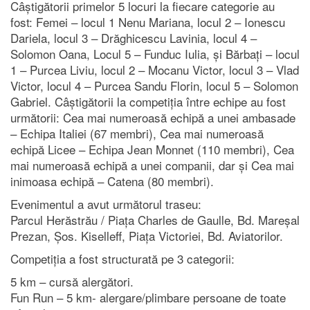
Câștigătorii primelor 5 locuri la fiecare categorie au
fost: Femei – locul 1 Nenu Mariana, locul 2 – Ionescu
Dariela, locul 3 – Drăghicescu Lavinia, locul 4 –
Solomon Oana, Locul 5 – Funduc Iulia, și Bărbați – locul
1 – Purcea Liviu, locul 2 – Mocanu Victor, locul 3 – Vlad
Victor, locul 4 – Purcea Sandu Florin, locul 5 – Solomon
Gabriel. Câștigătorii la competiția între echipe au fost
următorii: Cea mai numeroasă echipă a unei ambasade
– Echipa Italiei (67 membri), Cea mai numeroasă
echipă Licee – Echipa Jean Monnet (110 membri), Cea
mai numeroasă echipă a unei companii, dar și Cea mai
inimoasa echipă – Catena (80 membri).
Evenimentul a avut următorul traseu:
Parcul Herăstrău / Piața Charles de Gaulle, Bd. Mareșal
Prezan, Șos. Kiselleff, Piața Victoriei, Bd. Aviatorilor.
Competiția a fost structurată pe 3 categorii:
5 km – cursă alergători.
Fun Run – 5 km- alergare/plimbare persoane de toate