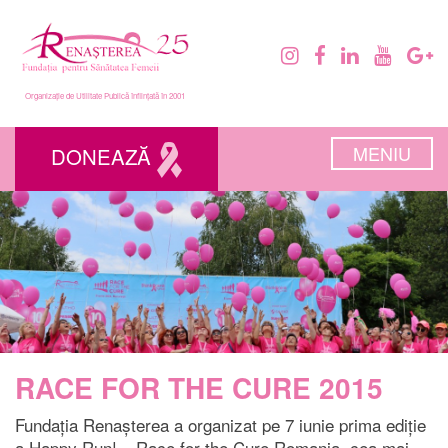
Organizație de Utilitate Publică înființată în 2001
MENIU
DONEAZĂ
RACE FOR THE CURE 2015
Fundația Renașterea a organizat pe 7 iunie prima ediție
a Happy Run! – Race for the Cure Romania, cea mai