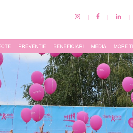
|
|
|
ECTE
PREVENȚIE
BENEFICIARI
MEDIA
MORE T