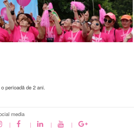
u o perioadă de 2 ani.
ocial media
|
|
|
|