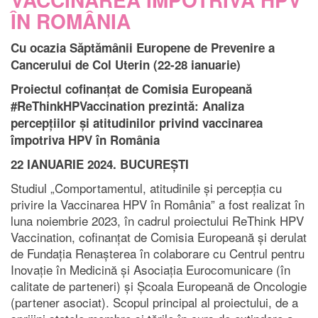
VACCINAREA ÎMPOTRIVA HPV
ÎN ROMÂNIA
Cu ocazia Săptămânii Europene de Prevenire a
Cancerului de Col Uterin (22-28 ianuarie)
Proiectul cofinanțat de Comisia Europeană
#ReThinkHPVaccination prezintă: Analiza
percepțiilor și atitudinilor privind vaccinarea
împotriva HPV în România
22 IANUARIE 2024. BUCUREȘTI
Studiul „Comportamentul, atitudinile și percepția cu
privire la Vaccinarea HPV în România” a fost realizat în
luna noiembrie 2023, în cadrul proiectului ReThink HPV
Vaccination, cofinanțat de Comisia Europeană și derulat
de Fundația Renașterea în colaborare cu Centrul pentru
Inovație în Medicină și Asociația Eurocomunicare (în
calitate de parteneri) și Școala Europeană de Oncologie
(partener asociat). Scopul principal al proiectului, de a