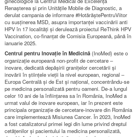
ginecologice la Centrul Medical de Excelență
Renașterea și prin Unitățile Mobile de Diagnostic, a
derulat campania de informare #HotărăștePentruViitor
cu susținerea MSD, asupra importanței vaccinării anti
HPV în 17 localități și derulează proiectul ReThink HPV
Vaccination, co-finanțat de Comisia Europeană, până în
ianuarie 2025.
(InoMed) este o
Centrul pentru Inovație în Medicină
organizație europeană non-profit de cercetare –
inovare, dedicată depășirii granițelor cercetării și
inovării în științele vieții la nivel european, regional –
Europa Centrală și de Est și național, concentrându-se
pe medicina personalizată pentru oameni. De-a lungul
celor 10 ani de la înființarea sa în România, InoMed a
urmat valul de inovare european, iar în prezent este
principala organizație de cercetare-inovare din România
care implementează Misiunea Cancer. În 2023, InoMed
a fost catalizatorul primei legi din lume privind dreptul
cetățenilor și pacientului la medicina personalizată,