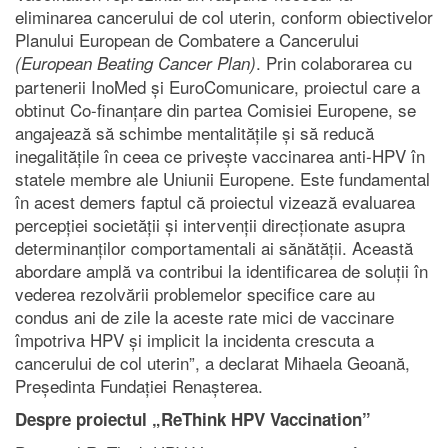
eliminarea cancerului de col uterin, conform obiectivelor
Planului European de Combatere a Cancerului
. Prin colaborarea cu
(European Beating Cancer Plan)
partenerii InoMed și EuroComunicare, proiectul care a
obtinut Co-finanțare din partea Comisiei Europene, se
angajează să schimbe mentalitățile și să reducă
inegalitățile în ceea ce privește vaccinarea anti-HPV în
statele membre ale Uniunii Europene. Este fundamental
în acest demers faptul că proiectul vizează evaluarea
percepției societății și intervenții direcționate asupra
determinanților comportamentali ai sănătății. Această
abordare amplă va contribui la identificarea de soluții în
vederea rezolvării problemelor specifice care au
condus ani de zile la aceste rate mici de vaccinare
împotriva HPV și implicit la incidenta crescuta a
cancerului de col uterin”, a declarat Mihaela Geoană,
Președinta Fundației Renașterea.
Despre proiectul „ReThink HPV Vaccination”