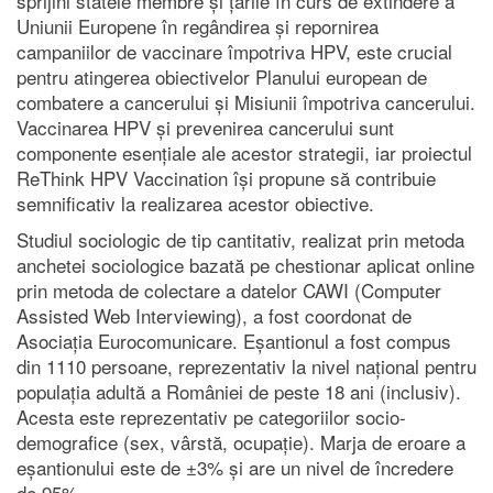
sprijini statele membre și țările în curs de extindere a
Uniunii Europene în regândirea și repornirea
campaniilor de vaccinare împotriva HPV, este crucial
pentru atingerea obiectivelor Planului european de
combatere a cancerului și Misiunii împotriva cancerului.
Vaccinarea HPV și prevenirea cancerului sunt
componente esențiale ale acestor strategii, iar proiectul
ReThink HPV Vaccination își propune să contribuie
semnificativ la realizarea acestor obiective.
Studiul sociologic de tip cantitativ, realizat prin metoda
anchetei sociologice bazată pe chestionar aplicat online
prin metoda de colectare a datelor CAWI (Computer
Assisted Web Interviewing), a fost coordonat de
Asociația Eurocomunicare. Eșantionul a fost compus
din 1110 persoane, reprezentativ la nivel național pentru
populația adultă a României de peste 18 ani (inclusiv).
Acesta este reprezentativ pe categoriilor socio-
demografice (sex, vârstă, ocupație). Marja de eroare a
eșantionului este de ±3% și are un nivel de încredere
de 95%.