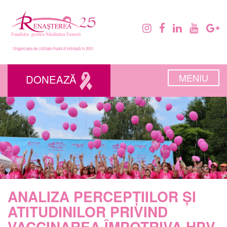
Organizație de Utilitate Publică înființată în 2001
MENIU
DONEAZĂ
ANALIZA PERCEPȚIILOR ȘI
ATITUDINILOR PRIVIND