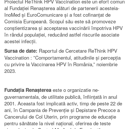
Proiectul ReThink HPV Vaccination este un efort comun
al Fundației Renașterea alături de partenerii acesteia-
InoMed și EuroComunicare și a fost cofinanțat de
Comisia Europeană. Scopul său este să promoveze
conștientizarea și acceptarea vaccinării împotriva HPV
în rândul populației, reducând astfel riscurile asociate
acestei infecții.
Raportul de Cercetare ReThink HPV
Sursa de date:
Vaccination : ”Comportamentul, atitudinile și percepția
cu privire la Vaccinarea HPV în România,” noiembrie
2023.
este o organizatie ne-
Fundația Renașterea
guvernamentala, de utilitate publică, înființată in anul
2001. Aceasta fost implicată activ, timp de peste 22 de
ani, în Campania de Prevenție și Depistare Precoce a
Cancerului de Col Uterin, prin programe de educație
pentru sănătate la nivel național, oferirea de teste