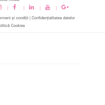
|
|
|
|
rmeni și condiții |
Confidențialitatea datelor
olitică Cookies