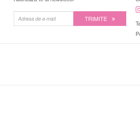
TRIMITE
Te
P