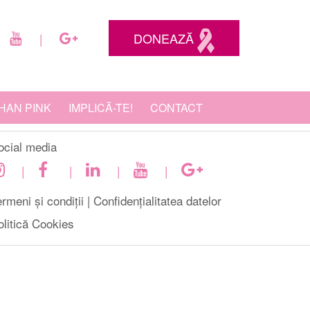
DONEAZĂ
|
HAN PINK
IMPLICĂ-TE!
CONTACT
ocial media
|
|
|
|
rmeni și condiții |
Confidențialitatea datelor
olitică Cookies