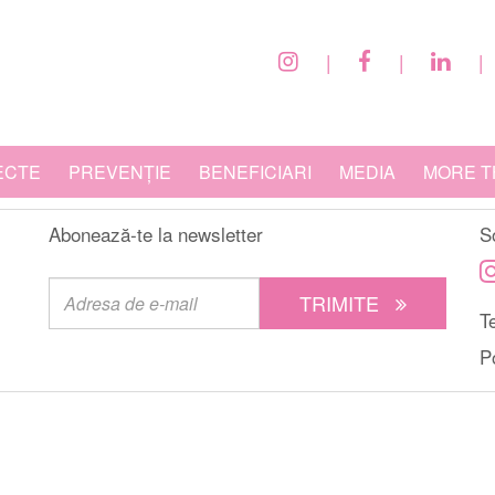
|
|
|
ECTE
PREVENȚIE
BENEFICIARI
MEDIA
MORE T
Abonează-te la newsletter
S
TRIMITE
Te
P