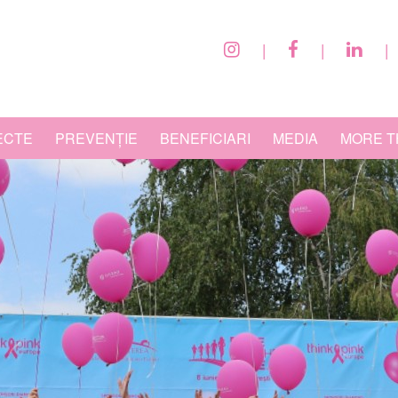
|
|
|
ECTE
PREVENȚIE
BENEFICIARI
MEDIA
MORE T