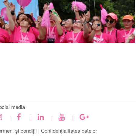
ocial media
|
|
|
|
rmeni și condiții |
Confidențialitatea datelor