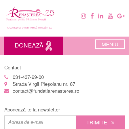
Organizație de Utilitate Publică înființată în 2001
MENIU
DONEAZĂ
Contact
031-437-99-00
Strada Virgil Pleșoianu nr. 87
contact@fundatiarenasterea.ro
Abonează-te la newsletter
TRIMITE