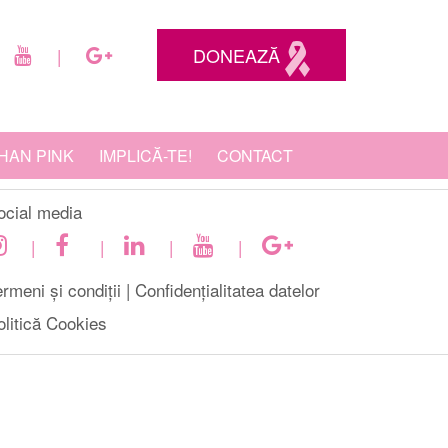
DONEAZĂ
|
HAN PINK
IMPLICĂ-TE!
CONTACT
ocial media
|
|
|
|
rmeni și condiții |
Confidențialitatea datelor
olitică Cookies