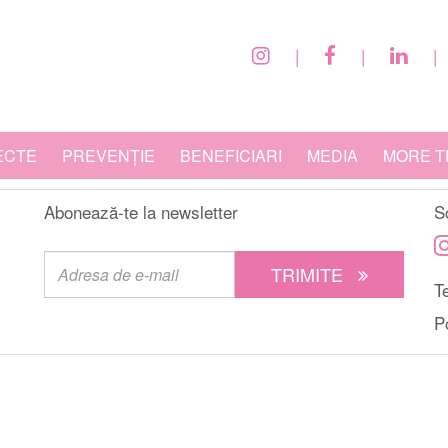
|
|
|
ECTE
PREVENȚIE
BENEFICIARI
MEDIA
MORE T
Abonează-te la newsletter
S
TRIMITE
Te
P