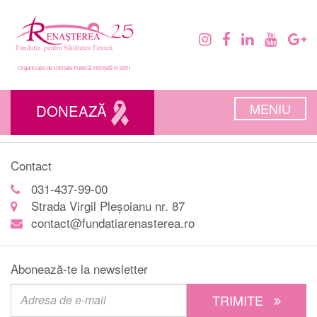
Organizație de Utilitate Publică înființată în 2001
MENIU
DONEAZĂ
Contact
031-437-99-00
Strada Virgil Pleșoianu nr. 87
contact@fundatiarenasterea.ro
Abonează-te la newsletter
TRIMITE