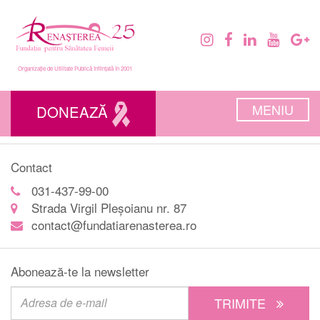
Organizație de Utilitate Publică înființată în 2001
MENIU
DONEAZĂ
Contact
031-437-99-00
Strada Virgil Pleșoianu nr. 87
contact@fundatiarenasterea.ro
Abonează-te la newsletter
TRIMITE