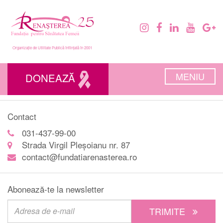
Organizație de Utilitate Publică înființată în 2001
MENIU
DONEAZĂ
Contact
031-437-99-00
Strada Virgil Pleșoianu nr. 87
contact@fundatiarenasterea.ro
Abonează-te la newsletter
TRIMITE