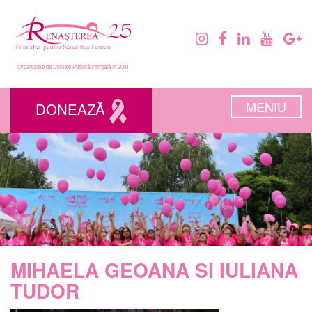
Organizație de Utilitate Publică înființată în 2001
MENIU
DONEAZĂ
MIHAELA GEOANA SI IULIANA
TUDOR